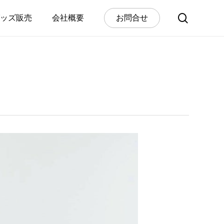
search
ッズ販売
会社概要
お
問
合
せ