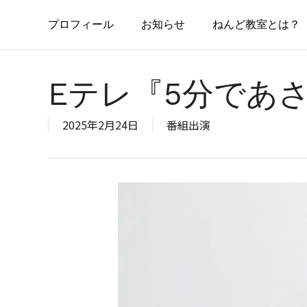
Skip
to
プ
ロ
フ
ィ
ー
ル
お
知
ら
せ
ねんど教室とは？
main
content
Eテレ『5分であ
2025年2月24日
番組出演