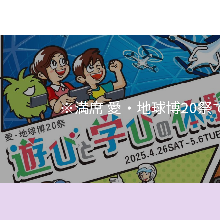
※満席 愛・地球博20祭