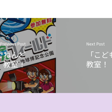
Previous Post
Next Post
でねんど
「こど
教室！
教室！