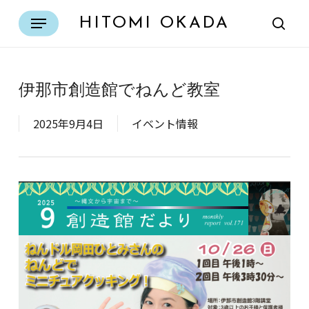
Skip
Menu
HITOMI OKADA
to
sear
main
content
伊那市創造館でねんど教室
2025年9月4日
イベント情報