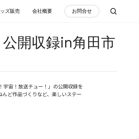
search
ッズ販売
会社概要
お
問
合
せ
公開収録in角田市
！宇宙！放送チュー！」の公開収録を
ねんど作品づくりなど、楽しいステー