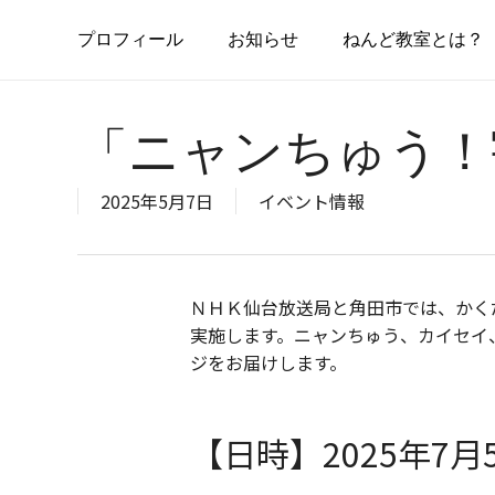
Skip
to
プ
ロ
フ
ィ
ー
ル
お
知
ら
せ
ねんど教室とは？
main
content
「ニャンちゅう！
2025年5月7日
イベント情報
ＮＨＫ仙台放送局と角田市では、かく
実施します。ニャンちゅう、カイセイ
ジをお届けします。
【日時】2025年7月5