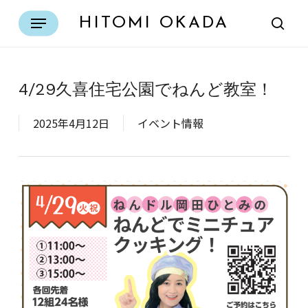
Skip
Menu
HITOMI OKADA
to
sear
main
content
4/29久喜住宅公園でねんど教室！
2025年4月12日
イベント情報