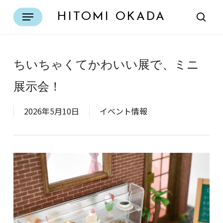
Skip
Menu
HITOMI OKADA
to
sear
main
content
ちいちゃくてかわいい展で、ミニ
展示会！
2026年5月10日
イベント情報