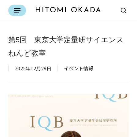
Skip
Menu
HITOMI OKADA
to
sear
main
content
第5回 東京大学定量研サイエンス
ねんど教室
2025年12月29日
イベント情報