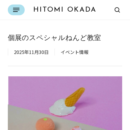
Skip
Menu
HITOMI OKADA
to
sear
main
content
個展のスペシャルねんど教室
2025年11月30日
イベント情報