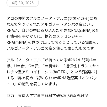
4月 30, 2026
タコの仲間のアルゴノータ・アルゴ(アオイガイ)にち
なんで名づけられたアルゴノートタンパク質という
RNAが、自分の中に取り込んだ小さなRNA(siRNA)の配
列情報を手がかりに、標的のメッセンジャー
RNA(mRNA)を見つけ出して切ろうとしている場面を、
アルゴノータ・アルゴの姿を使って表したものです。
アルゴノータ・アルゴが持っているsiRNAの配列(A＝
緑、U＝赤、G＝黄、C＝青)は、「遺伝性トランスサイ
レチン型アミロイドーシス(hATTR)」という難病に対
する世界で初めて認められたsiRNA治療薬「オンパッ
トロ」の配列を表しています。
協力：東京大学定量生命科学研究所/泊幸秀教授