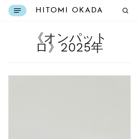
Skip
Menu
HITOMI OKADA
to
sear
main
content
《オンパット
ロ》2025年