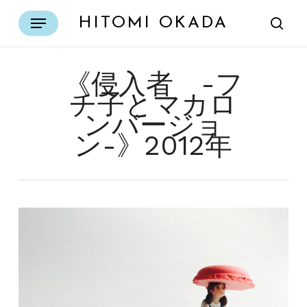
Skip
Menu
HITOMI OKADA
to
sear
main
content
《侵入者 -フ
チ子とマカロ
ンバージョ
ン-》2012年