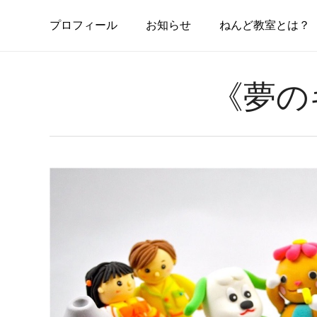
Skip
to
プ
ロ
フ
ィ
ー
ル
お
知
ら
せ
ねんど教室とは？
main
content
《夢の