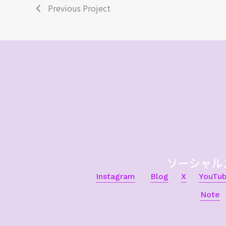
Previous Project
ソーシャル
Instagram
Blog
X
YouTu
Note