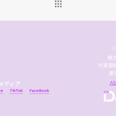
C
株式
代表取
東
Ab
メディア
be
TikTok
FaceBook