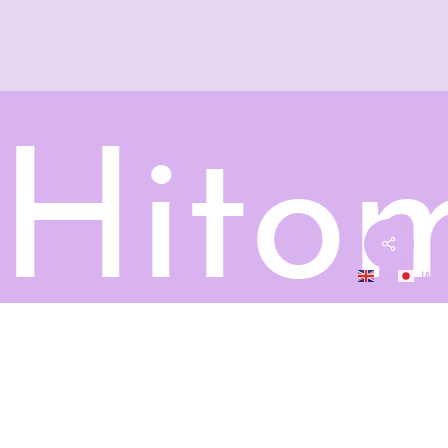
Hito
EN
JA