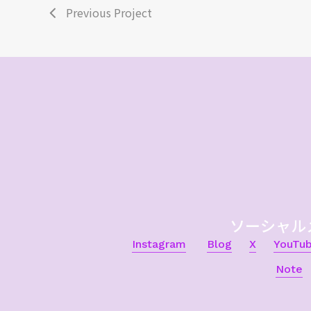
Previous Project
ソーシャル
Instagram
Blog
X
YouTu
Note