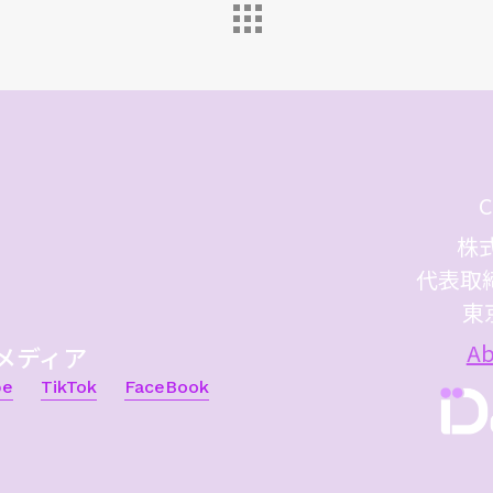
C
株式
代表取
東
Ab
メディア
be
TikTok
FaceBook