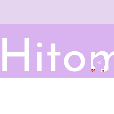
Hito
EN
JA