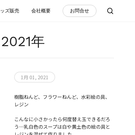
search
ッズ販売
会社概要
お
問
合
せ
021年
1月 01, 2021
樹脂ねんど、フラワーねんど、水彩絵の具、
レジン
こんなに小さかったら何度替え玉できるだろ
う…乳白色のスープは白や黄土色の絵の具と
レジンを混ぜて作りました。