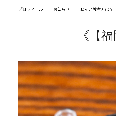
Skip
to
プ
ロ
フ
ィ
ー
ル
お
知
ら
せ
ねんど教室とは？
main
content
《【福