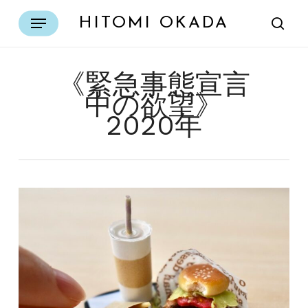
Skip
Menu
HITOMI OKADA
to
sear
main
content
《緊急事態宣言
中の欲望》
2020年