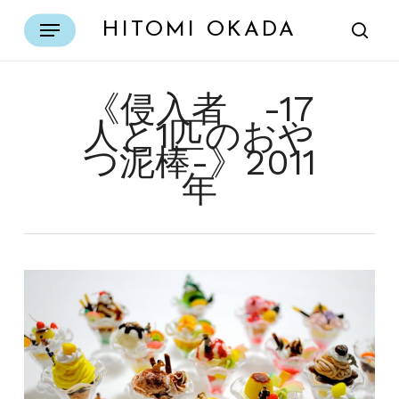
Skip
Menu
HITOMI OKADA
to
sear
main
content
《侵入者 -17
人と1匹のおや
つ泥棒-》2011
年