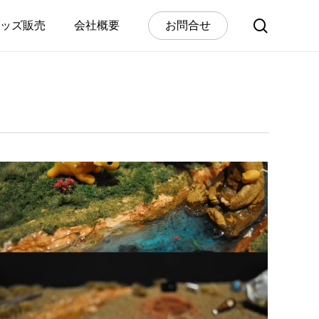
search
ッズ販売
会社概要
お
問
合
せ