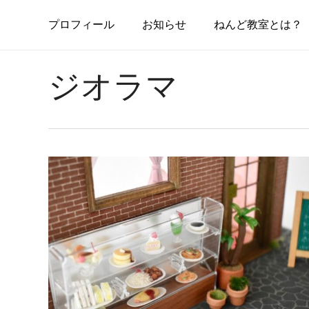
Skip
to
プ
ロ
フ
ィ
ー
ル
お
知
ら
せ
ねんど教室とは？
main
content
ジオラマ