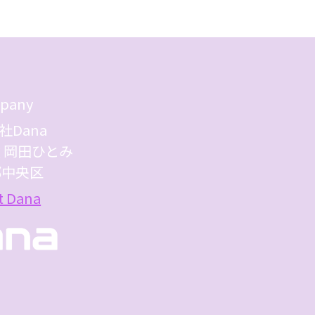
pany
社Dana
 岡田ひとみ
都中央区
t Dana