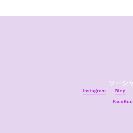
ソーシ
Instagram
Blog
FaceBoo